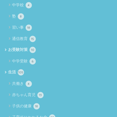
中学校
4
塾
8
習い事
18
通信教育
15
お受験対策
10
中学受験
6
生活
105
共働き
4
赤ちゃん育児
13
子供の健康
18