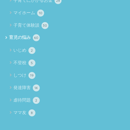
子育てにかかるお金
28
マイホーム
10
子育て体験談
30
育児の悩み
60
いじめ
2
不登校
5
しつけ
19
発達障害
14
虐待問題
2
ママ友
8