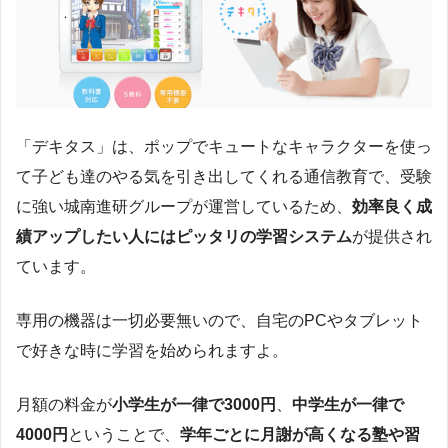
「デキタス」は、ポップでキュートなキャラクターを使っ
て子ども達のやる気を引き出してくれる通信教育で、受験
に強い城南進研グループが運営しているため、
効率良く成
績アップしたい人にはピッタリの学習システム
が提供され
ています。
専用の機器は一切必要無いので、自宅のPCやタブレット
で好きな時に学習を始められますよ。
月額の料金が
小学生が一律で3000円
、
中学生が一律で
4000円
ということで、
学年ごとに月謝が高くなる塾や習