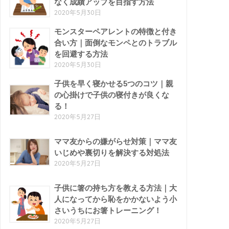
なく成績アップを目指す方法
2020年5月30日
モンスターペアレントの特徴と付き
合い方｜面倒なモンペとのトラブル
を回避する方法
2020年5月30日
子供を早く寝かせる5つのコツ｜親
の心掛けで子供の寝付きが良くな
る！
2020年5月27日
ママ友からの嫌がらせ対策｜ママ友
いじめや裏切りを解決する対処法
2020年5月27日
子供に箸の持ち方を教える方法｜大
人になってから恥をかかないよう小
さいうちにお箸トレーニング！
2020年5月27日