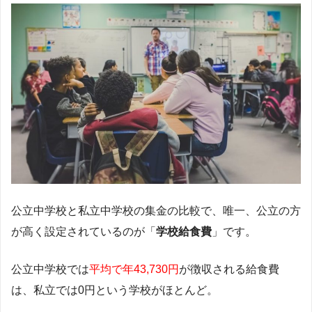
公立中学校と私立中学校の集金の比較で、唯一、公立の方
が高く設定されているのが「
学校給食費
」です。
公立中学校では
平均で年43,730円
が徴収される給食費
は、私立では0円という学校がほとんど。