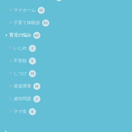
マイホーム
10
子育て体験談
30
育児の悩み
60
いじめ
2
不登校
5
しつけ
19
発達障害
14
虐待問題
2
ママ友
8