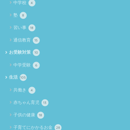
中学校
4
塾
8
習い事
18
通信教育
15
お受験対策
10
中学受験
6
生活
105
共働き
4
赤ちゃん育児
13
子供の健康
18
子育てにかかるお金
28