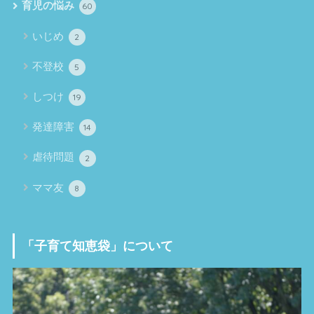
育児の悩み
60
いじめ
2
不登校
5
しつけ
19
発達障害
14
虐待問題
2
ママ友
8
「子育て知恵袋」について