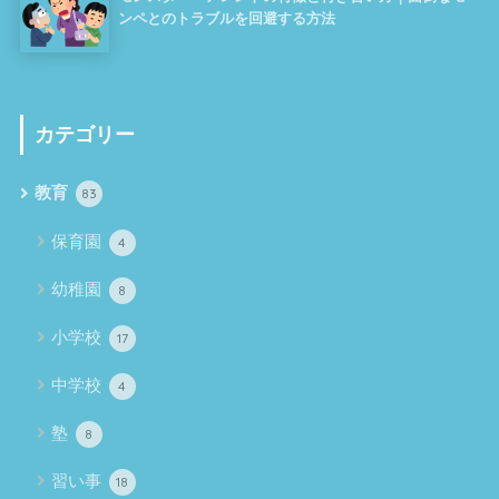
ンペとのトラブルを回避する方法
カテゴリー
教育
83
保育園
4
幼稚園
8
小学校
17
中学校
4
塾
8
習い事
18