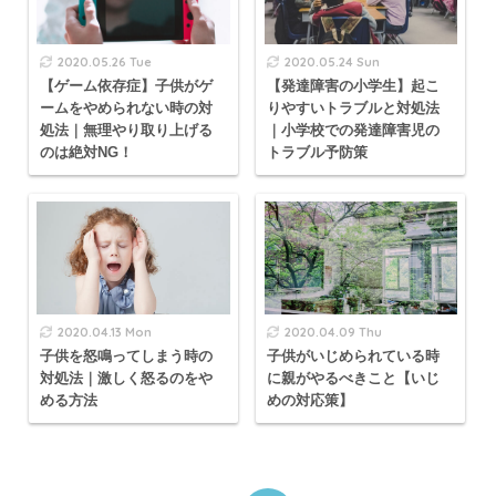
2020.05.26 Tue
2020.05.24 Sun
【ゲーム依存症】子供がゲ
【発達障害の小学生】起こ
ームをやめられない時の対
りやすいトラブルと対処法
処法｜無理やり取り上げる
｜小学校での発達障害児の
のは絶対NG！
トラブル予防策
2020.04.13 Mon
2020.04.09 Thu
子供を怒鳴ってしまう時の
子供がいじめられている時
対処法｜激しく怒るのをや
に親がやるべきこと【いじ
める方法
めの対応策】