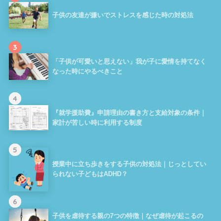
子供の友達が嫌いでストレスを感じた時の対処法
3
「子供が可愛いと思えない」我が子に愛情を持てなく
なった時にやるべきこと
4
『就学援助費』申請理由の書き方と支給対象の条件｜
家計が苦しい時に利用する制度
5
授業中に立ち歩きをする子供の対処法｜じっとしてい
られない子どもはADHD？
6
子供を虐待する親の7つの特徴｜なぜ虐待が起こるの