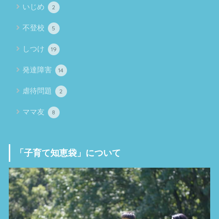
いじめ
2
不登校
5
しつけ
19
発達障害
14
虐待問題
2
ママ友
8
「子育て知恵袋」について