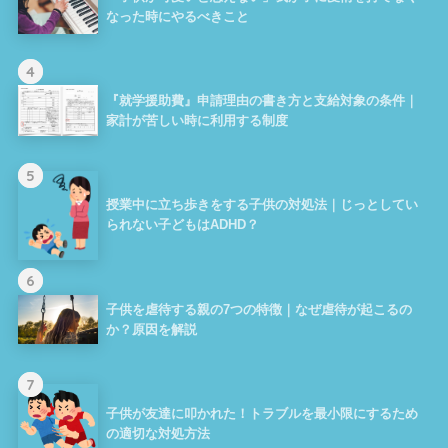
なった時にやるべきこと
4
『就学援助費』申請理由の書き方と支給対象の条件｜
家計が苦しい時に利用する制度
5
授業中に立ち歩きをする子供の対処法｜じっとしてい
られない子どもはADHD？
6
子供を虐待する親の7つの特徴｜なぜ虐待が起こるの
か？原因を解説
7
子供が友達に叩かれた！トラブルを最小限にするため
の適切な対処方法