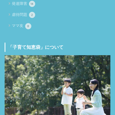
発達障害
14
虐待問題
2
ママ友
8
「子育て知恵袋」について