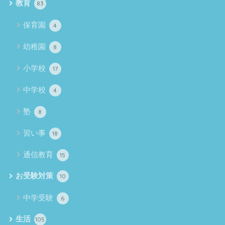
教育
83
保育園
4
幼稚園
8
小学校
17
中学校
4
塾
8
習い事
18
通信教育
15
お受験対策
10
中学受験
6
生活
105