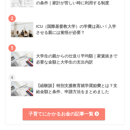
の条件｜家計が苦しい時に利用する制度
2
ICU（国際基督教大学）の学費は高い！入学
させる親には覚悟が必要？
3
大学生の親からの仕送り平均額｜家賃抜きで
必要な金額と大学生の支出内訳
4
【経験談】特別支援教育就学奨励費とは？支
給金額と条件、申請方法をまとめました
子育てにかかるお金の記事一覧