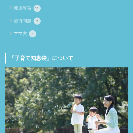
発達障害
14
虐待問題
2
ママ友
8
「子育て知恵袋」について