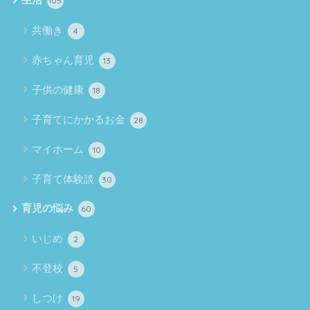
生活
105
共働き
4
赤ちゃん育児
13
子供の健康
18
子育てにかかるお金
28
マイホーム
10
子育て体験談
30
育児の悩み
60
いじめ
2
不登校
5
しつけ
19