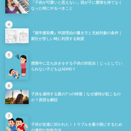
「子供が可愛いと思えない」我が子に愛情を持てなく
なった時にやるべきこと
4
『就学援助費』申請理由の書き方と支給対象の条件｜
家計が苦しい時に利用する制度
5
授業中に立ち歩きをする子供の対処法｜じっとしてい
られない子どもはADHD？
6
子供を虐待する親の7つの特徴｜なぜ虐待が起こるの
か？原因を解説
7
子供が友達に叩かれた！トラブルを最小限にするため
の適切な対処方法